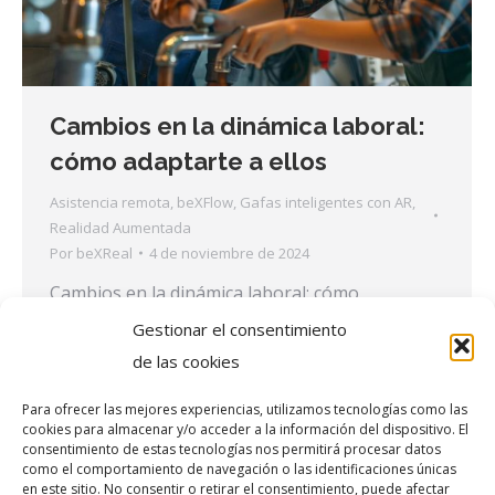
Cambios en la dinámica laboral:
cómo adaptarte a ellos
Asistencia remota
,
beXFlow
,
Gafas inteligentes con AR
,
Realidad Aumentada
Por
beXReal
4 de noviembre de 2024
Cambios en la dinámica laboral: cómo
adaptarte a ellos Vivimos en un periodo de
Gestionar el consentimiento
evolución constante. También en lo que se
de las cookies
refiere al trabajo en todos sus sentidos. La
Para ofrecer las mejores experiencias, utilizamos tecnologías como las
creciente tendencia hacia la digitalización y
cookies para almacenar y/o acceder a la información del dispositivo. El
consentimiento de estas tecnologías nos permitirá procesar datos
automatización de los procesos industriales
como el comportamiento de navegación o las identificaciones únicas
está transformando las dinámicas laborales. La
en este sitio. No consentir o retirar el consentimiento, puede afectar