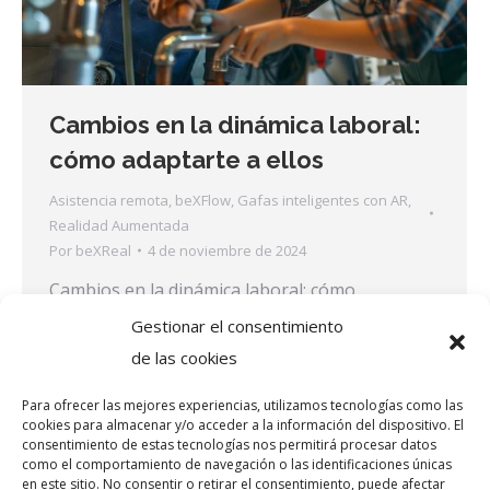
Cambios en la dinámica laboral:
cómo adaptarte a ellos
Asistencia remota
,
beXFlow
,
Gafas inteligentes con AR
,
Realidad Aumentada
Por
beXReal
4 de noviembre de 2024
Cambios en la dinámica laboral: cómo
adaptarte a ellos Vivimos en un periodo de
Gestionar el consentimiento
evolución constante. También en lo que se
de las cookies
refiere al trabajo en todos sus sentidos. La
Para ofrecer las mejores experiencias, utilizamos tecnologías como las
creciente tendencia hacia la digitalización y
cookies para almacenar y/o acceder a la información del dispositivo. El
consentimiento de estas tecnologías nos permitirá procesar datos
automatización de los procesos industriales
como el comportamiento de navegación o las identificaciones únicas
está transformando las dinámicas laborales. La
en este sitio. No consentir o retirar el consentimiento, puede afectar