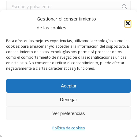
Buscar:
Gestionar el consentimiento
de las cookies
Para ofrecer las mejores experiencias, utilizamos tecnologías como las
beXReal
YouTube
Linkedin
Instagram
Twitter
cookies para almacenar y/o acceder a la información del dispositivo. El
LEGAL
consentimiento de estas tecnologías nos permitirá procesar datos
page
page
page
page
como el comportamiento de navegación o las identificaciones únicas
opens
opens
opens
opens
en este sitio. No consentir o retirar el consentimiento, puede afectar
negativamente a ciertas características y funciones.
in
in
in
in
new
new
new
new
window
window
window
window
Aceptar
Denegar
Ver preferencias
Política de cookies