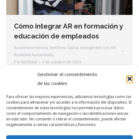
Cómo integrar AR en formación y
educación de empleados
Asistencia remota
,
beXFlow
,
Gafas inteligentes con AR
,
Realidad Aumentada
Por
beXReal
7 de octubre de 2024
Cómo integrar AR en la formación y educación
Gestionar el consentimiento
de los empleados La integración de Realidad
de las cookies
Aumentada en los procesos de tu negocio es
Para ofrecer las mejores experiencias, utilizamos tecnologías como las
altamente beneficiosa. Lo explicábamos en un
cookies para almacenar y/o acceder a la información del dispositivo. El
consentimiento de estas tecnologías nos permitirá procesar datos
post anterior en el que comentábamos qué es
como el comportamiento de navegación o las identificaciones únicas
la Realidad Aumentada. Esta integración es
en este sitio. No consentir o retirar el consentimiento, puede afectar
negativamente a ciertas características y funciones.
especialmente beneficiosa en lo que se refiere
a la formación y…