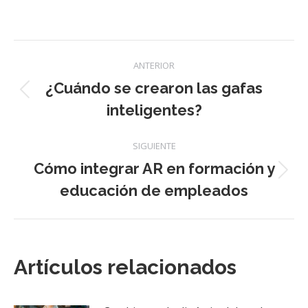
on
on
on
on
Facebook
X
LinkedIn
WhatsApp
Navegación
ANTERIOR
entre
¿Cuándo se crearon las gafas
Publicación
inteligentes?
anterior:
publicaciones
SIGUIENTE
Cómo integrar AR en formación y
Publicación
educación de empleados
siguiente:
Artículos relacionados