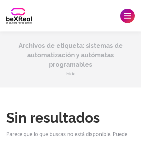
Archivos de etiqueta:
sistemas de
automatización y autómatas
programables
Estás aquí:
Inicio
Sin resultados
Parece que lo que buscas no está disponible. Puede