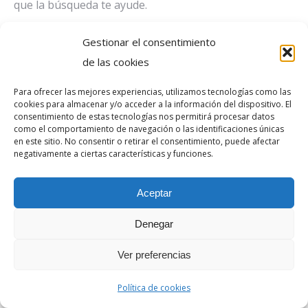
que la búsqueda te ayude.
Buscar:
Gestionar el consentimiento
de las cookies
Para ofrecer las mejores experiencias, utilizamos tecnologías como las
cookies para almacenar y/o acceder a la información del dispositivo. El
beXReal
consentimiento de estas tecnologías nos permitirá procesar datos
YouTube
Linkedin
Instagram
Twitter
como el comportamiento de navegación o las identificaciones únicas
LEGAL
page
page
page
page
en este sitio. No consentir o retirar el consentimiento, puede afectar
negativamente a ciertas características y funciones.
opens
opens
opens
opens
in
in
in
in
Aceptar
new
new
new
new
window
window
window
window
Denegar
Ver preferencias
Política de cookies