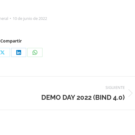
neral
10 de junio de 2022
Compartir
Share
Share
Share
on
on
on
ook
X
LinkedIn
WhatsApp
SIGUIENTE
DEMO DAY 2022 (BIND 4.0)
Publicación
siguiente: