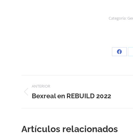
Categoría:
Ge
Share
on
Faceb
Navegación
ANTERIOR
entre
Bexreal en REBUILD 2022
Publicación
anterior:
publicaciones
Artículos relacionados