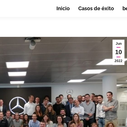
Inicio
Casos de éxito
b
Jun
10
2022