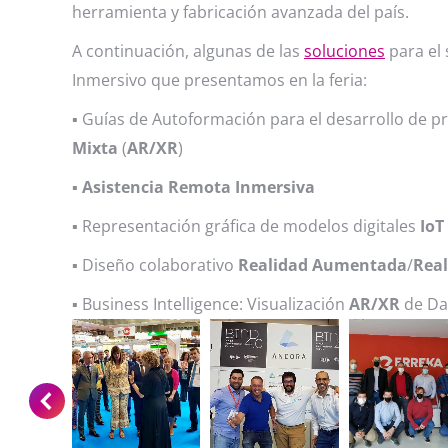
herramienta y fabricación avanzada del país.
A continuación, algunas de las
soluciones
para el 
Inmersivo que presentamos en la feria:
▪️
Guías de Autoformación para el desarrollo de p
Mixta
(
AR/XR
)
▪️
Asistencia
Remota Inmersiva
▪️ Representación gráfica de modelos digitales
IoT
▪️ Diseño colaborativo
Realidad Aumentada
/
Real
▪️ Business Intelligence: Visualización
AR/XR
de Da