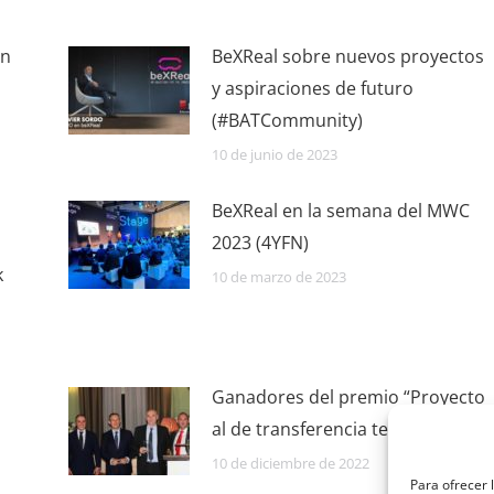
on
BeXReal sobre nuevos proyectos
y aspiraciones de futuro
(#BATCommunity)
10 de junio de 2023
BeXReal en la semana del MWC
2023 (4YFN)
k
10 de marzo de 2023
Ganadores del premio “Proyecto
al de transferencia tecnológica”
10 de diciembre de 2022
Para ofrecer 